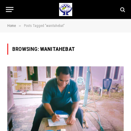
»
Home
Posts Tagged "wanitahebat"
BROWSING:
WANITAHEBAT