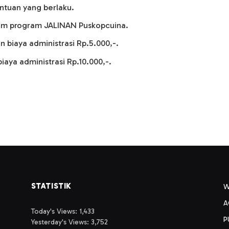
ntuan yang berlaku.
alam program JALINAN Puskopcuina.
 biaya administrasi Rp.5.000,-.
aya administrasi Rp.10.000,-.
STATISTIK
A
Today's Views:
1,433
P
Yesterday's Views:
3,752