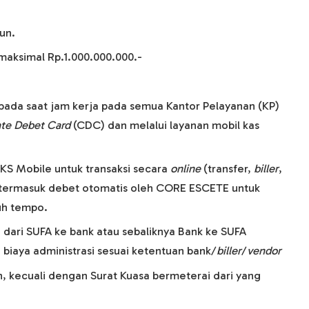
un.
maksimal Rp.1.000.000.000.-
a pada saat jam kerja pada semua Kantor Pelayanan (KP)
te Debet Card
(CDC) dan melalui layanan mobil kas
S Mobile untuk transaksi secara
online
(transfer,
biller
,
) termasuk debet otomatis oleh CORE ESCETE untuk
uh tempo.
ari SUFA ke bank atau sebaliknya Bank ke SUFA
biaya administrasi sesuai ketentuan bank/
biller
/
vendor
n, kecuali dengan Surat Kuasa bermeterai dari yang