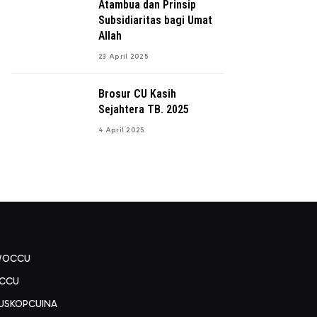
Atambua dan Prinsip
Subsidiaritas bagi Umat
Allah
23 April 2025
Brosur CU Kasih
Sejahtera TB. 2025
4 April 2025
WOCCU
CCU
USKOPCUINA