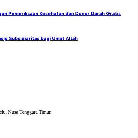
ngan Pemeriksaan Kesehatan dan Donor Darah Gratis
sip Subsidiaritas bagi Umat Allah
lu, Nusa Tenggara Timur.