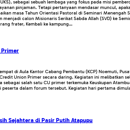
 (CUKS), sebagai sebuah lembaga yang fokus pada misi pemb
layanan pinjaman. Tetapi pertanyaan mendasar muncul, apa
aikan masa Tahun Orientasi Pastoral di Seminari Menengah Sa
enjadi calon Misionaris Serikat Sabda Allah (SVD) ke Semin
orang frater, Kembali ke kampung…
 Primer
tempat di Aula Kantor Cabang Pembantu (KCP) Noemuti, Pusa
edit Union Primer secara daring. Kegiatan ini melibatkan se
a sebagai salah satu CU primer terkemuka Keuskupan Atam
 peserta dalam forum tersebut. Kegiatan hari pertama dimul
ih Sejahtera di Pasir Putih Atapupu