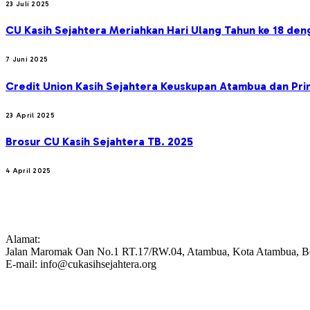
23 Juli 2025
CU Kasih Sejahtera Meriahkan Hari Ulang Tahun ke 18 de
7 Juni 2025
Credit Union Kasih Sejahtera Keuskupan Atambua dan Prin
23 April 2025
Brosur CU Kasih Sejahtera TB. 2025
4 April 2025
CREDIT UNION KASIH SEJAHTERA
Alamat:
Jalan Maromak Oan No.1 RT.17/RW.04, Atambua, Kota Atambua, Be
E-mail: info@cukasihsejahtera.org
STATISTIK