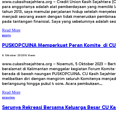
www.cukasihsejahtera.org – Credit Union Kasih Sejahtera
para anggotanya adalah alat pemberdayaan yang memiliki 
tahun 2013, saya memulai perjalanan hidup setelah menyeles
menjadi seorang awam dengan tidak meneruskan pembinaan m
pada tantangan finansial. Saya yang sebelumnya adalah se
Read More
BERITA
PUSKOPCUINA Memperkuat Peran Komite di CU
6 Oktober 2023
16
Views
www.cukasihsejahtera.org – Noemuti, 5 Oktober 2023 – Ber
beralamat di Kalimantan menggelar kegiatan Forum Komite Cr
berada di bawah naungan PUSKOPCUINA. CU Kasih Sejahter
melibatkan diri dengan mengirim seluruh Komitenya menjadi
berlangsung hingga pukul 4 sore. Acara pembukaan…
Read More
KEGIATAN
Serunya Rekreasi Bersama Keluarga Besar CU Kas