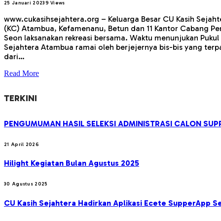
25 Januari 2023
9
Views
www.cukasihsejahtera.org – Keluarga Besar CU Kasih Sejaht
(KC) Atambua, Kefamenanu, Betun dan 11 Kantor Cabang Pemb
Seon laksanakan rekreasi bersama. Waktu menunjukan Pukul 7.
Sejahtera Atambua ramai oleh berjejernya bis-bis yang terp
dari…
Read More
TERKINI
PENGUMUMAN HASIL SELEKSI ADMINISTRASI CALON SUPP
21 April 2026
Hilight Kegiatan Bulan Agustus 2025
30 Agustus 2025
CU Kasih Sejahtera Hadirkan Aplikasi Ecete SupperApp S