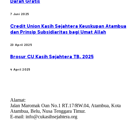
Darah Gratis
7 Juni 2025
Credit Union Kasih Sejahtera Keuskupan Atambua
dan Prinsip Subsidiaritas bagi Umat Allah
23 April 2025
Brosur CU Kasih Sejahtera TB. 2025
4 April 2025
CREDIT UNION KASIH SEJAHTERA
Alamat:
Jalan Maromak Oan No.1 RT.17/RW.04, Atambua, Kota
Atambua, Belu, Nusa Tenggara Timur.
E-mail: info@cukasihsejahtera.org
STATISTIK