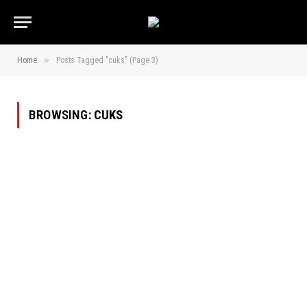
»
Home
Posts Tagged "cuks" (Page 3)
BROWSING:
CUKS