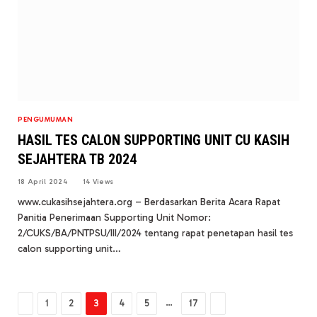
PENGUMUMAN
HASIL TES CALON SUPPORTING UNIT CU KASIH
SEJAHTERA TB 2024
18 April 2024
14
Views
www.cukasihsejahtera.org – Berdasarkan Berita Acara Rapat
Panitia Penerimaan Supporting Unit Nomor:
2/CUKS/BA/PNTPSU/III/2024 tentang rapat penetapan hasil tes
calon supporting unit…
Previous
Next
…
1
2
3
4
5
17