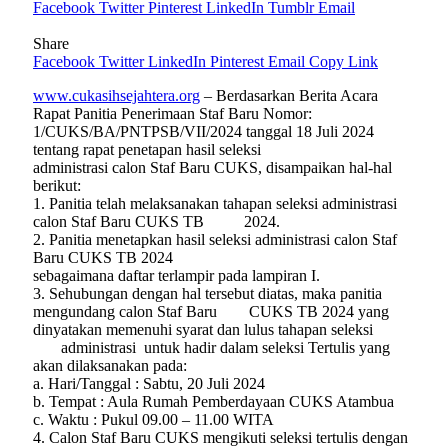
Facebook
Twitter
Pinterest
LinkedIn
Tumblr
Email
Share
Facebook
Twitter
LinkedIn
Pinterest
Email
Copy Link
www.cukasihsejahtera.org
– Berdasarkan Berita Acara
Rapat Panitia Penerimaan Staf Baru Nomor:
1/CUKS/BA/PNTPSB/VII/2024 tanggal 18 Juli 2024
tentang rapat penetapan hasil seleksi
administrasi calon Staf Baru CUKS, disampaikan hal-hal
berikut:
1. Panitia telah melaksanakan tahapan seleksi administrasi
calon Staf Baru CUKS TB 2024.
2. Panitia menetapkan hasil seleksi administrasi calon Staf
Baru CUKS TB 2024
sebagaimana daftar terlampir pada lampiran I.
3. Sehubungan dengan hal tersebut diatas, maka panitia
mengundang calon Staf Baru CUKS TB 2024 yang
dinyatakan memenuhi syarat dan lulus tahapan seleksi
administrasi untuk hadir dalam seleksi Tertulis yang
akan dilaksanakan pada:
a. Hari/Tanggal : Sabtu, 20 Juli 2024
b. Tempat : Aula Rumah Pemberdayaan CUKS Atambua
c. Waktu : Pukul 09.00 – 11.00 WITA
4. Calon Staf Baru CUKS mengikuti seleksi tertulis dengan