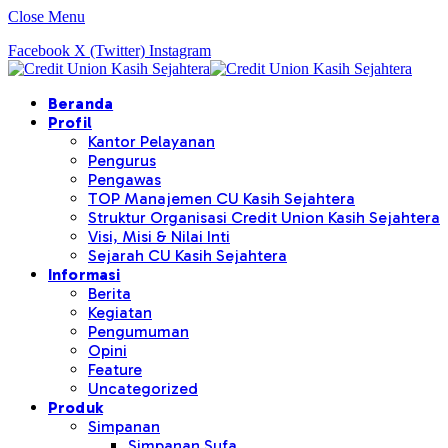
Close Menu
Facebook
X (Twitter)
Instagram
Beranda
Profil
Kantor Pelayanan
Pengurus
Pengawas
TOP Manajemen CU Kasih Sejahtera
Struktur Organisasi Credit Union Kasih Sejahtera
Visi, Misi & Nilai Inti
Sejarah CU Kasih Sejahtera
Informasi
Berita
Kegiatan
Pengumuman
Opini
Feature
Uncategorized
Produk
Simpanan
Simpanan Sufa