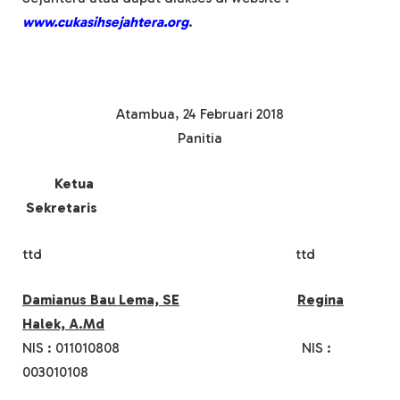
www.cukasihsejahtera.org
.
Atambua, 24 Februari 2018
Panitia
Ketua
Sekretaris
ttd ttd
Damianus Bau Lema, SE
Regina
Halek, A.Md
NIS : 011010808 NIS :
003010108