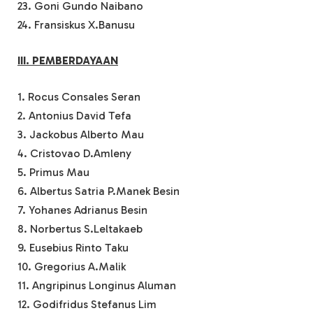
23. Goni Gundo Naibano
24. Fransiskus X.Banusu
III. PEMBERDAYAAN
1. Rocus Consales Seran
2. Antonius David Tefa
3. Jackobus Alberto Mau
4. Cristovao D.Amleny
5. Primus Mau
6. Albertus Satria P.Manek Besin
7. Yohanes Adrianus Besin
8. Norbertus S.Leltakaeb
9. Eusebius Rinto Taku
10. Gregorius A.Malik
11. Angripinus Longinus Aluman
12. Godifridus Stefanus Lim