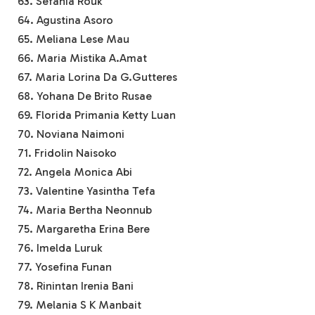
63. Sefania Rouk
64. Agustina Asoro
65. Meliana Lese Mau
66. Maria Mistika A.Amat
67. Maria Lorina Da G.Gutteres
68. Yohana De Brito Rusae
69. Florida Primania Ketty Luan
70. Noviana Naimoni
71. Fridolin Naisoko
72. Angela Monica Abi
73. Valentine Yasintha Tefa
74. Maria Bertha Neonnub
75. Margaretha Erina Bere
76. Imelda Luruk
77. Yosefina Funan
78. Rinintan Irenia Bani
79. Melania S K Manbait