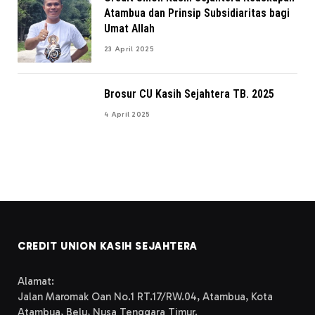
Atambua dan Prinsip Subsidiaritas bagi
Umat Allah
23 April 2025
Brosur CU Kasih Sejahtera TB. 2025
4 April 2025
CREDIT UNION KASIH SEJAHTERA
Alamat:
Jalan Maromak Oan No.1 RT.17/RW.04, Atambua, Kota
Atambua, Belu, Nusa Tenggara Timur.