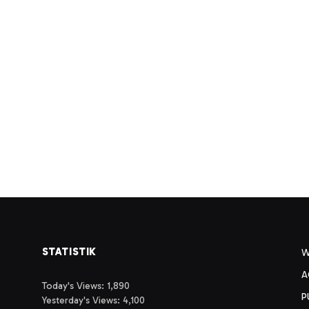
STATISTIK
A
Today's Views:
1,890
P
Yesterday's Views:
4,100