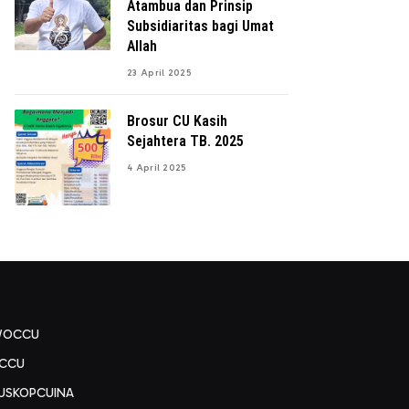
Atambua dan Prinsip
Subsidiaritas bagi Umat
Allah
23 April 2025
Brosur CU Kasih
Sejahtera TB. 2025
4 April 2025
WOCCU
CCU
USKOPCUINA