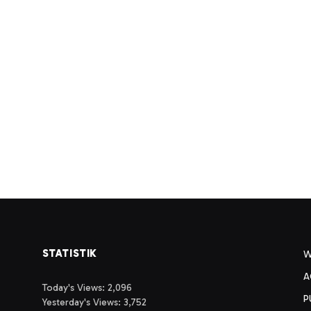
STATISTIK
A
Today's Views:
2,096
P
Yesterday's Views:
3,752