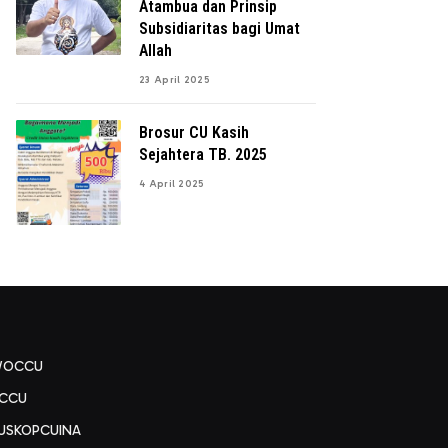
Atambua dan Prinsip
Subsidiaritas bagi Umat
Allah
23 April 2025
Brosur CU Kasih
Sejahtera TB. 2025
4 April 2025
WOCCU
CCU
USKOPCUINA