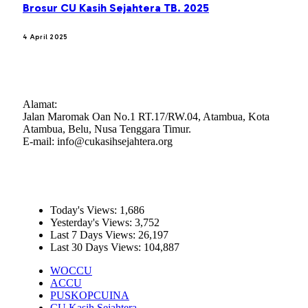
Brosur CU Kasih Sejahtera TB. 2025
4 April 2025
CREDIT UNION KASIH SEJAHTERA
Alamat:
Jalan Maromak Oan No.1 RT.17/RW.04, Atambua, Kota
Atambua, Belu, Nusa Tenggara Timur.
E-mail: info@cukasihsejahtera.org
STATISTIK
Today's Views:
1,686
Yesterday's Views:
3,752
Last 7 Days Views:
26,197
Last 30 Days Views:
104,887
WOCCU
ACCU
PUSKOPCUINA
CU Kasih Sejahtera