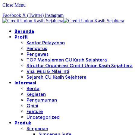
Close Menu
Facebook
X (Twitter)
Instagram
Beranda
Profil
Kantor Pelayanan
Pengurus
Pengawas
TOP Manajemen CU Kasih Sejahtera
Struktur Organisasi Credit Union Kasih Sejahtera
Visi, Misi & Nilai Inti
Sejarah CU Kasih Sejahtera
Informasi
Berita
Kegiatan
Pengumuman
Opini
Feature
Uncategorized
Produk
Simpanan
Simpanan Sufa