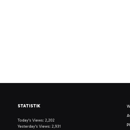
STATISTIK
A
Today's Views:
2,202
P
Yesterday's Views:
2,931