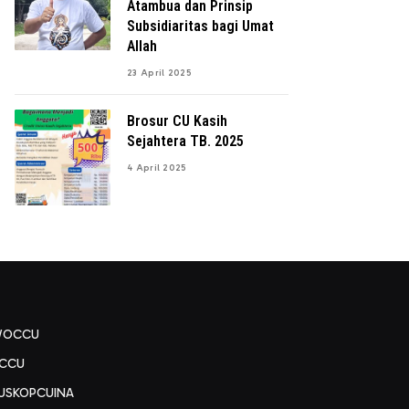
Atambua dan Prinsip
Subsidiaritas bagi Umat
Allah
23 April 2025
Brosur CU Kasih
Sejahtera TB. 2025
4 April 2025
WOCCU
CCU
USKOPCUINA